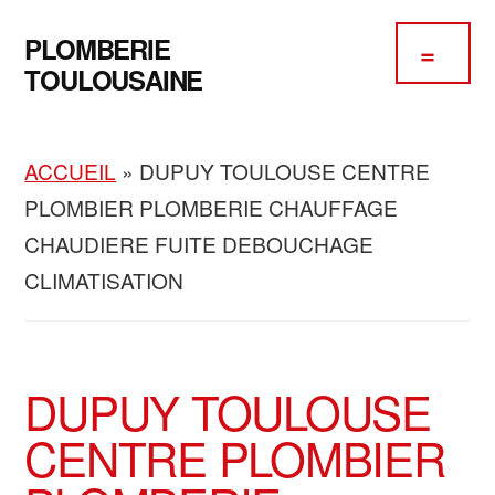
Passer
Passer
Skip
Additional
au
à
to
PLOMBERIE
contenu
la
footer
menu
TOULOUSAINE
principal
barre
Plomberie
latérale
Chauffage
principale
ACCUEIL
»
DUPUY TOULOUSE CENTRE
Climatisation
PLOMBIER PLOMBERIE CHAUFFAGE
CHAUDIERE FUITE DEBOUCHAGE
CLIMATISATION
DUPUY TOULOUSE
CENTRE PLOMBIER