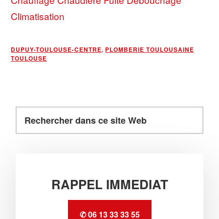
Climatisation
DUPUY-TOULOUSE-CENTRE
,
PLOMBERIE TOULOUSAINE
TOULOUSE
Rechercher
Barre
dans
latérale
ce
principale
site
Web
RAPPEL IMMEDIAT
✆ 06 13 33 33 55