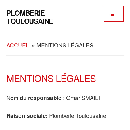
Passer
Passer
Skip
Additional
au
à
to
PLOMBERIE
contenu
la
footer
menu
TOULOUSAINE
principal
barre
Plomberie
latérale
Chauffage
principale
ACCUEIL
»
MENTIONS LÉGALES
Climatisation
MENTIONS LÉGALES
Nom
du responsable :
Omar SMAILI
Raison sociale:
Plomberie Toulousaine