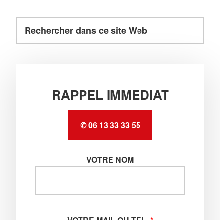
Rechercher
Barre
dans
latérale
ce
principale
site
Web
RAPPEL IMMEDIAT
✆ 06 13 33 33 55
VOTRE NOM
VOTRE MAIL OU TEL.
*