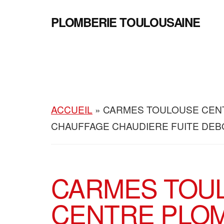
Passer
Passer
Skip
Additional
au
à
to
PLOMBERIE TOULOUSAINE
contenu
la
footer
Plomberie
menu
principal
barre
Chauffage
latérale
principale
Climatisation
ACCUEIL
»
CARMES TOULOUSE CEN
CHAUFFAGE CHAUDIERE FUITE DEB
CARMES TOU
CENTRE PLO