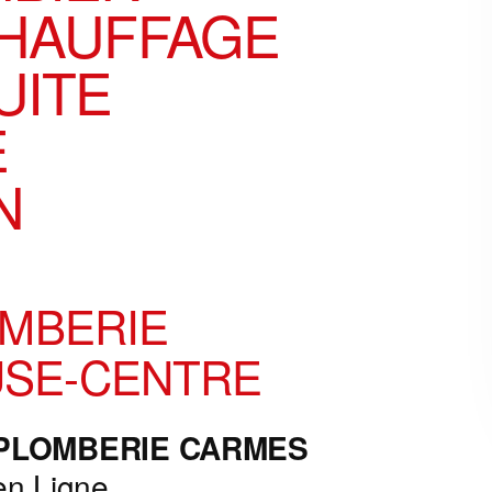
CHAUFFAGE
UITE
E
N
OMBERIE
SE-CENTRE
 PLOMBERIE
CARMES
en Ligne