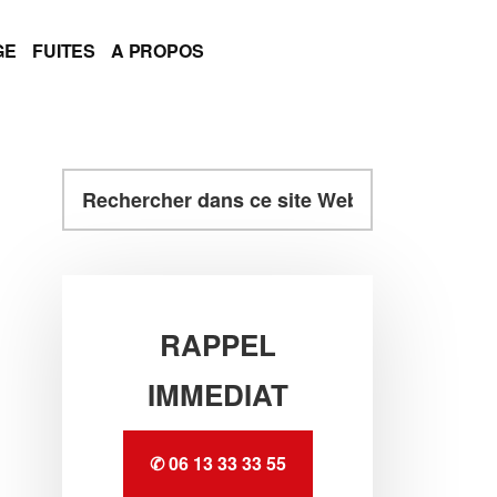
GE
FUITES
A PROPOS
Rechercher
dans
ce
Barre
site
Web
latérale
RAPPEL
principale
IMMEDIAT
✆ 06 13 33 33 55