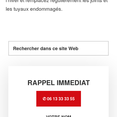
les tuyaux endommagés.
Rechercher
Barre
dans
latérale
ce
principale
site
Web
RAPPEL IMMEDIAT
✆ 06 13 33 33 55
VOTRE NOM