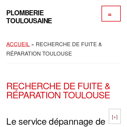
Passer
Passer
Skip
Additional
au
à
to
PLOMBERIE
contenu
la
footer
menu
TOULOUSAINE
principal
barre
Plomberie
latérale
Chauffage
principale
ACCUEIL
»
RECHERCHE DE FUITE &
Climatisation
RÉPARATION TOULOUSE
RECHERCHE DE FUITE &
RÉPARATION TOULOUSE
[
+
]
Le service dépannage de