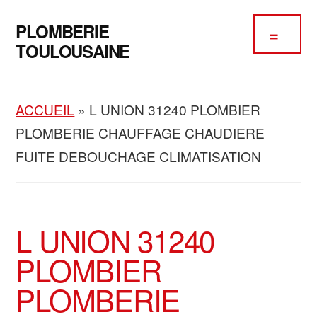
Passer
Passer
Skip
Additional
au
à
to
PLOMBERIE
contenu
la
footer
menu
TOULOUSAINE
principal
barre
Plomberie
latérale
Chauffage
principale
ACCUEIL
»
L UNION 31240 PLOMBIER
Climatisation
PLOMBERIE CHAUFFAGE CHAUDIERE
FUITE DEBOUCHAGE CLIMATISATION
L UNION 31240
PLOMBIER
PLOMBERIE