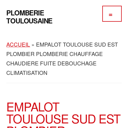
Passer
Passer
Skip
Additional
au
à
to
PLOMBERIE
contenu
la
footer
menu
TOULOUSAINE
principal
barre
Plomberie
latérale
Chauffage
principale
ACCUEIL
»
EMPALOT TOULOUSE SUD EST
Climatisation
PLOMBIER PLOMBERIE CHAUFFAGE
CHAUDIERE FUITE DEBOUCHAGE
CLIMATISATION
EMPALOT
TOULOUSE SUD EST